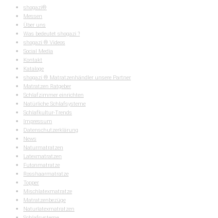
shogazi®
Messen
Über uns
Was bedeutet shogazi ?
shogazi ® Videos
Social Media
Kontakt
Kataloge
shogazi ® Matratzenhändler unsere Partner
Matratzen Ratgeber
Schlafzimmer einrichten
Natürliche Schlafsysteme
Schlafkultur-Trends
Impressum
Datenschutzerklärung
News
Naturmatratzen
Latexmatratzen
Futonmatratze
Rosshaarmatratze
Topper
Mischlatexmatratze
Matratzenbezüge
Naturlatexmatratzen
Schlafsysteme