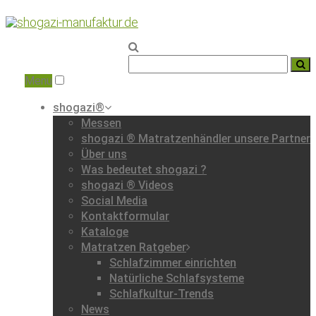
Home
|
Naturmatratzen
Menu
shogazi®
Messen
shogazi ® Matratzenhändler unsere Partner
Über uns
Was bedeutet shogazi ?
shogazi ® Videos
Social Media
Kontaktformular
Kataloge
Matratzen Ratgeber
Schlafzimmer einrichten
Natürliche Schlafsysteme
Schlafkultur-Trends
News