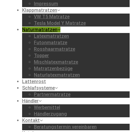
Impressum
Klappmatratzen
VW T5 Matratze
Tesla Model Y Matratze
Naturmatratzen
Latexmatratzen
Futonmatratze
Rosshaarmatratze
Topper
Mischlatexmatratze
Matratzenbezüge
Naturlatexmatratzen
Lattenrost
Schlafsysteme
Partnermatratze
Händler
Werbemittel
Händlerzugang
Kontakt
Beratungstermin vereinbaren