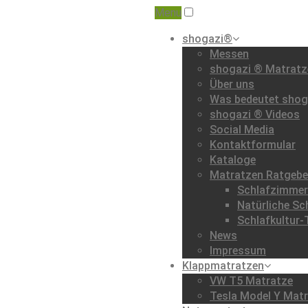
Menu
shogazi®
Messen
shogazi ® Matratze
Über uns
Was bedeutet shog
shogazi ® Videos
Social Media
Kontaktformular
Kataloge
Matratzen Ratgebe
Schlafzimmer 
Natürliche S
Schlafkultur-
News
Impressum
Klappmatratzen
VW T5 Matratze
Tesla Model Y Mat