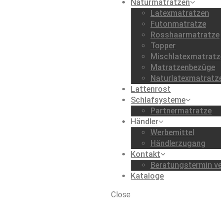
Naturmatratzen
Latexmatratzen
Futonmatratze
Rosshaarmatratze
Topper
Mischlatexmatratz
Matratzenbezüge
Naturlatexmatratz
Lattenrost
Schlafsysteme
Partnermatratze
Händler
Werbemittel
Händlerzugang
Kontakt
Beratungstermin ve
Kataloge
Close