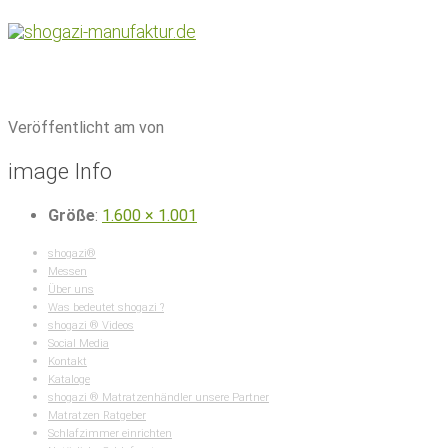
Home
|
Klappmatratzen
|
klappmatratze-travel-anthrazit-sitz
Veröffentlicht am von
image Info
Größe
:
1.600 × 1.001
shogazi®
Messen
Über uns
Was bedeutet shogazi ?
shogazi ® Videos
Social Media
Kontakt
Kataloge
shogazi ® Matratzenhändler unsere Partner
Matratzen Ratgeber
Schlafzimmer einrichten