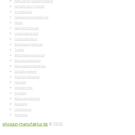
Natürliche Schlafsysteme
Schlafkultur-Trends
Impressum
Datenschutzerklärung
News
Naturmatratzen
Latexmatratzen
Futonmatratze
Rosshaarmatratze
Topper
Mischlatexmatratze
Matratzenbezüge
Naturlatexmatratzen
Schlafsysteme
Partnermatratze
Händler
Werbemittel
Kontakt
Beratungstermin
Kataloge
Lattenroste
Facebook
shogazi-manufaktur.de
© 2026