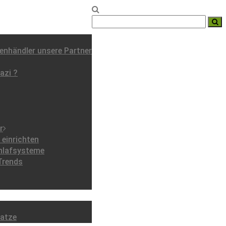
nhändler unsere Partner
azi ?
r
einrichten
chlafsysteme
Trends
ratze