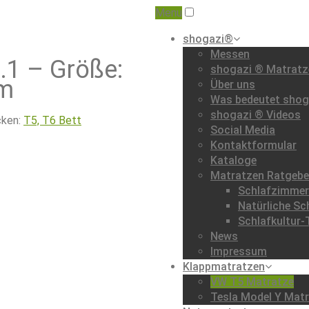
Menu
shogazi®
Messen
.1 – Größe:
shogazi ® Matratze
cm
Über uns
Was bedeutet shog
shogazi ® Videos
cken:
T5, T6 Bett
Social Media
Kontaktformular
Kataloge
Matratzen Ratgebe
Schlafzimmer 
Natürliche S
Schlafkultur-
News
Impressum
Klappmatratzen
VW T5 Matratze
Tesla Model Y Mat