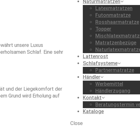
Naturmatratzen
Latexmatratzen
Futonmatratze
Rosshaarmatratze
Topper
Mischlatexmatratz
Matratzenbezüge
ewährt unsere Luxus
Naturlatexmatratz
erholsamen Schlaf. Eine sehr
Lattenrost
Schlafsysteme
Partnermatratze
Händler
Werbemittel
ät und der Liegekomfort der
Händlerzugang
sem Grund wird Erholung auf
Kontakt
Beratungstermin ve
Kataloge
Close