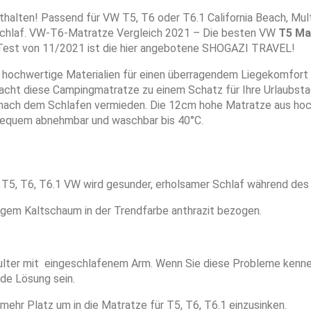
thalten! Passend für VW T5, T6 oder T6.1 California Beach, Mu
chlaf. VW-T6-Matratze Vergleich 2021 – Die besten VW
T5 Ma
Test von 11/2021 ist die hier angebotene SHOGAZI TRAVEL!
hochwertige Materialien für einen überragendem Liegekomfort 
ht diese Campingmatratze zu einem Schatz für Ihre Urlaubstag
 nach dem Schlafen vermieden. Die 12cm hohe Matratze aus hoc
 bequem abnehmbar und waschbar bis 40°C.
T5, T6, T6.1 VW wird gesunder, erholsamer Schlaf während des 
gem Kaltschaum in der Trendfarbe anthrazit bezogen.
lter mit eingeschlafenem Arm. Wenn Sie diese Probleme kennen
de Lösung sein.
ehr Platz um in die Matratze für T5, T6, T6.1 einzusinken.