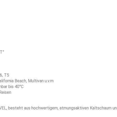
UT”
6, T5
fornia Beach, Multivan u.v.m
bar bis 40°C
Reisen
L, besteht aus hochwertigem, atmungsaktiven Kaltschaum und