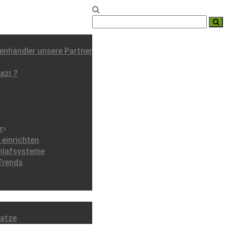
nhändler unsere Partner
azi ?
r
einrichten
chlafsysteme
Trends
ratze