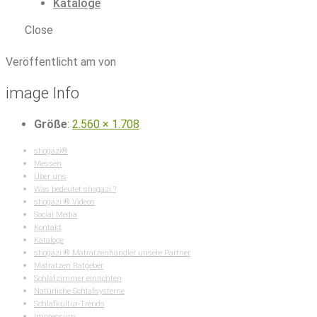
Kataloge
Close
shogazi_Klappmatratze_travel_kerne
Veröffentlicht am von
image Info
Größe
:
2.560 × 1.708
shogazi®
Messen
Über uns
Was bedeutet shogazi ?
shogazi ® Videos
Social Media
Kontakt
Kataloge
shogazi ® Matratzenhändler unsere Partner
Matratzen Ratgeber
Schlafzimmer einrichten
Natürliche Schlafsysteme
Schlafkultur-Trends
Impressum