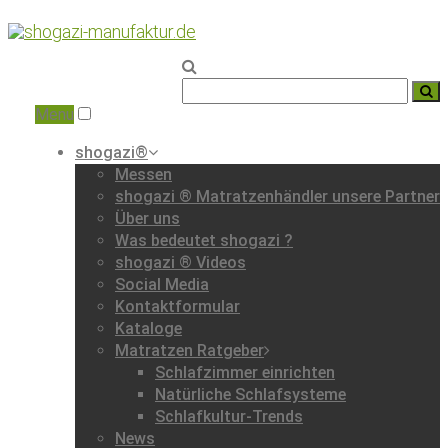
Home
|
Klappmatratzen
|
Menu
shogazi®
Messen
shogazi ® Matratzenhändler unsere Partner
Über uns
Was bedeutet shogazi ?
shogazi ® Videos
Social Media
Kontaktformular
Kataloge
Matratzen Ratgeber
Schlafzimmer einrichten
Natürliche Schlafsysteme
Schlafkultur-Trends
News