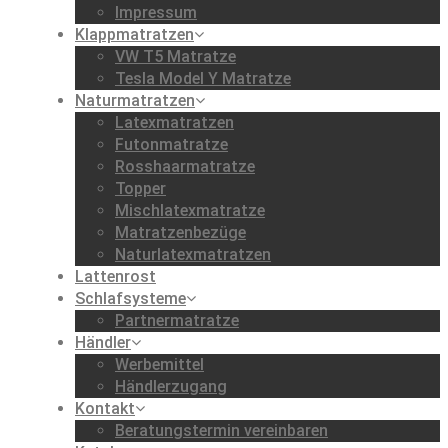
Impressum
Klappmatratzen
VW T5 Matratze
Tesla Model Y Matratze
Naturmatratzen
Latexmatratzen
Futonmatratze
Rosshaarmatratze
Topper
Mischlatexmatratze
Matratzenbezüge
Naturlatexmatratzen
Lattenrost
Schlafsysteme
Partnermatratze
Händler
Werbemittel
Händlerzugang
Kontakt
Beratungstermin vereinbaren