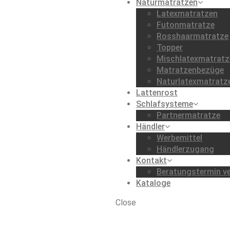
Naturmatratzen
Latexmatratzen
Futonmatratze
Rosshaarmatratze
Topper
Mischlatexmatratz
Matratzenbezüge
Naturlatexmatratz
Lattenrost
Schlafsysteme
Partnermatratze
Händler
Werbemittel
Händlerzugang
Kontakt
Beratungstermin ve
Kataloge
Close