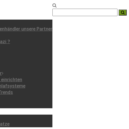
nhändler unsere Partner
azi ?
r
einrichten
chlafsysteme
Trends
ratze