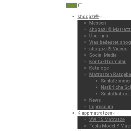
Menu
shogazi®
ndinavische Wohnkultur
Messen
shogazi ® Matratze
Über uns
Was bedeutet shog
shogazi ® Videos
Social Media
Kontaktformular
Kataloge
Matratzen Ratgebe
Schlafzimmer 
Natürliche S
Schlafkultur-
News
Impressum
Klappmatratzen
VW T5 Matratze
Tesla Model Y Mat