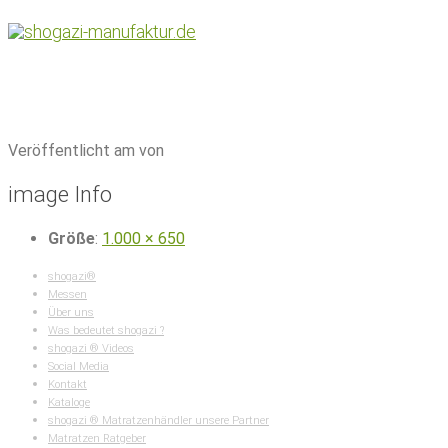
Home
|
Matratzen Hannover bei Ska
GmbH
|
matratzenhersteller-shogazi-runde-matratze
Veröffentlicht am von
image Info
Größe
:
1.000 × 650
shogazi®
Messen
Über uns
Was bedeutet shogazi ?
shogazi ® Videos
Social Media
Kontakt
Kataloge
shogazi ® Matratzenhändler unsere Partner
Matratzen Ratgeber