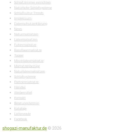
Schlafzimmer einrichten
Natürliche Schlafsysteme
Schlafkultur-Trends
Impressum
Datenschutzerklärung
News
Naturmatratzen
Latexmatratzen
Futonmatratze
Rosshaarmatratze
Topper
Mischlatexmatratze
Matratzenbezüge
Naturlatexmatratzen
Schlafsysteme
Partnermatratze
Händler
Werbemittel
Kontakt
Beratungstermin
Kataloge
Lattenroste
Facebook
shogazi-manufaktur.de
© 2026