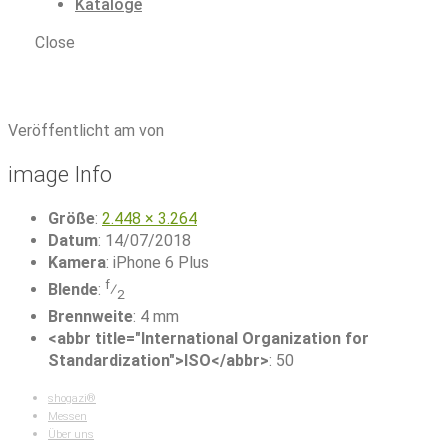
Kataloge
Close
Matratzen Landshut
|
IMG_0507
Veröffentlicht am von
image Info
Größe
:
2.448 × 3.264
Datum
:
14/07/2018
Kamera
:
iPhone 6 Plus
f
Blende
:
⁄
2
Brennweite
:
4 mm
<abbr title="International Organization for
Standardization">ISO</abbr>
:
50
shogazi®
Messen
Über uns