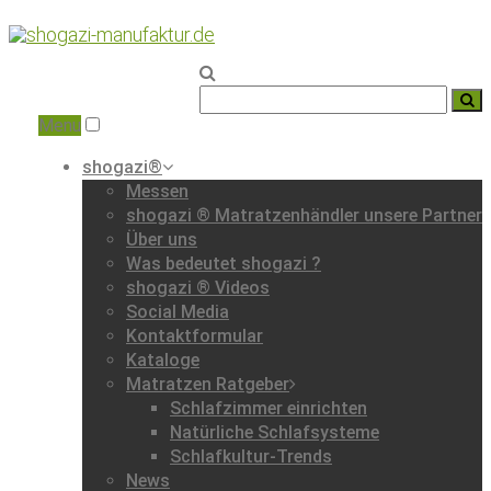
Home
|
Matratzen-
Fachhändler
|
Menu
shogazi®
Messen
shogazi ® Matratzenhändler unsere Partner
Über uns
Was bedeutet shogazi ?
shogazi ® Videos
Social Media
Kontaktformular
Kataloge
Matratzen Ratgeber
Schlafzimmer einrichten
Natürliche Schlafsysteme
Schlafkultur-Trends
News