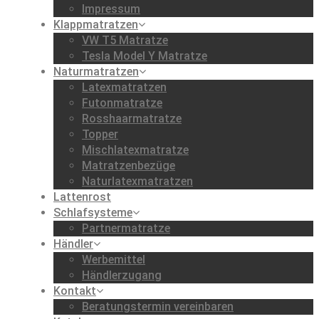
Impressum
Klappmatratzen
VW T5 Matratze
Tesla Model Y Matratze
Naturmatratzen
Latexmatratzen
Futonmatratze
Rosshaarmatratze
Topper
Mischlatexmatratze
Matratzenbezüge
Naturlatexmatratzen
Lattenrost
Schlafsysteme
Partnermatratze
Händler
Werbemittel
Händlerzugang
Kontakt
Beratungstermin vereinbaren