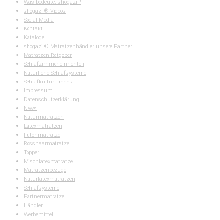
Was bedeutet shogazi ?
shogazi ® Videos
Social Media
Kontakt
Kataloge
shogazi ® Matratzenhändler unsere Partner
Matratzen Ratgeber
Schlafzimmer einrichten
Natürliche Schlafsysteme
Schlafkultur-Trends
Impressum
Datenschutzerklärung
News
Naturmatratzen
Latexmatratzen
Futonmatratze
Rosshaarmatratze
Topper
Mischlatexmatratze
Matratzenbezüge
Naturlatexmatratzen
Schlafsysteme
Partnermatratze
Händler
Werbemittel