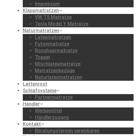
Impressum
Klappmatratzen
VW T5 Matratze
Tesla Model Y Matratze
Naturmatratzen
Latexmatratzen
Futonmatratze
Rosshaarmatratze
Topper
Mischlatexmatratze
Matratzenbezüge
Naturlatexmatratzen
Lattenrost
Schlafsysteme
Partnermatratze
Händler
Werbemittel
Händlerzugang
Kontakt
Beratungstermin vereinbaren