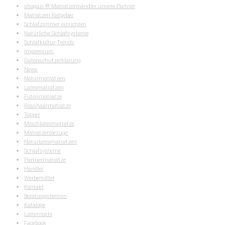
shogazi ® Matratzenhändler unsere Partner
Matratzen Ratgeber
Schlafzimmer einrichten
Natürliche Schlafsysteme
Schlafkultur-Trends
Impressum
Datenschutzerklärung
News
Naturmatratzen
Latexmatratzen
Futonmatratze
Rosshaarmatratze
Topper
Mischlatexmatratze
Matratzenbezüge
Naturlatexmatratzen
Schlafsysteme
Partnermatratze
Händler
Werbemittel
Kontakt
Beratungstermin
Kataloge
Lattenroste
Facebook