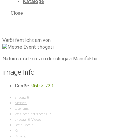
Kataloge
Close
shogazi® Naturmatratzen: Messe DLS Göttingen
|
Messe Sira und shogazi naturmatratzen
Veröffentlicht am von
Naturmatratzen von der shogazi Manufaktur
image Info
Größe
:
960 × 720
shogazi®
Messen
Über uns
Was bedeutet shogazi ?
shogazi ® Videos
Social Media
Kontakt
Kataloge