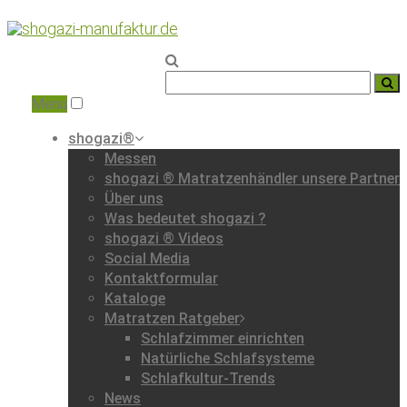
Home
|
Messe
|
Menu
shogazi®
Messen
shogazi ® Matratzenhändler unsere Partner
Über uns
Was bedeutet shogazi ?
shogazi ® Videos
Social Media
Kontaktformular
Kataloge
Matratzen Ratgeber
Schlafzimmer einrichten
Natürliche Schlafsysteme
Schlafkultur-Trends
News