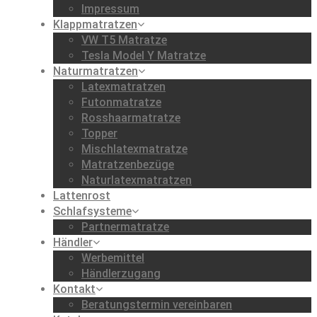
Impressum
Klappmatratzen
VW T5 Matratze
Tesla Model Y Matratze
Naturmatratzen
Latexmatratzen
Futonmatratze
Rosshaarmatratze
Topper
Mischlatexmatratze
Matratzenbezüge
Naturlatexmatratzen
Lattenrost
Schlafsysteme
Partnermatratze
Händler
Werbemittel
Händlerzugang
Kontakt
Beratungstermin vereinbaren