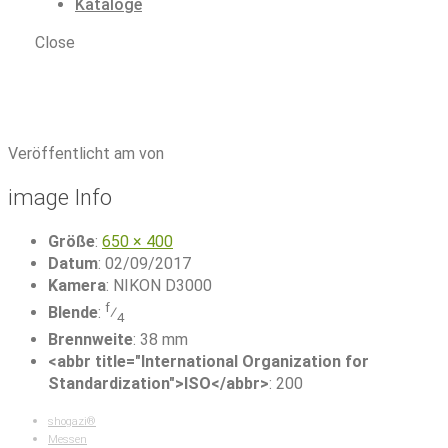
Kataloge
Close
shogazi® als Aussteller auf der Messe imm
Köln 2017
|
matratzenhersteller-shogazi-muenchen
Veröffentlicht am von
image Info
Größe
:
650 × 400
Datum
:
02/09/2017
Kamera
:
NIKON D3000
f
Blende
:
⁄
4
Brennweite
:
38 mm
<abbr title="International Organization for
Standardization">ISO</abbr>
:
200
shogazi®
Messen