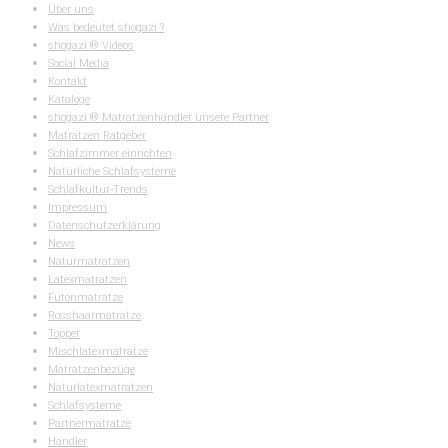
Über uns
Was bedeutet shogazi ?
shogazi ® Videos
Social Media
Kontakt
Kataloge
shogazi ® Matratzenhändler unsere Partner
Matratzen Ratgeber
Schlafzimmer einrichten
Natürliche Schlafsysteme
Schlafkultur-Trends
Impressum
Datenschutzerklärung
News
Naturmatratzen
Latexmatratzen
Futonmatratze
Rosshaarmatratze
Topper
Mischlatexmatratze
Matratzenbezüge
Naturlatexmatratzen
Schlafsysteme
Partnermatratze
Händler