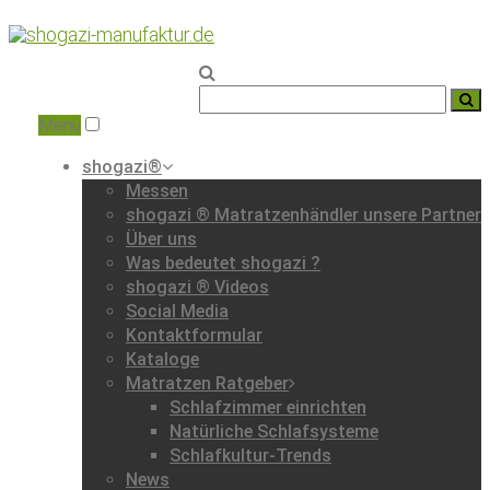
Home
|
Messe
|
Menu
shogazi®
Messen
shogazi ® Matratzenhändler unsere Partner
Über uns
Was bedeutet shogazi ?
shogazi ® Videos
Social Media
Kontaktformular
Kataloge
Matratzen Ratgeber
Schlafzimmer einrichten
Natürliche Schlafsysteme
Schlafkultur-Trends
News