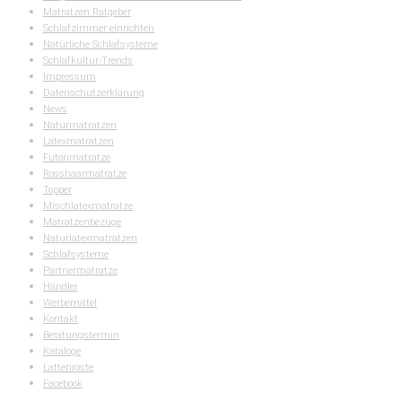
Matratzen Ratgeber
Schlafzimmer einrichten
Natürliche Schlafsysteme
Schlafkultur-Trends
Impressum
Datenschutzerklärung
News
Naturmatratzen
Latexmatratzen
Futonmatratze
Rosshaarmatratze
Topper
Mischlatexmatratze
Matratzenbezüge
Naturlatexmatratzen
Schlafsysteme
Partnermatratze
Händler
Werbemittel
Kontakt
Beratungstermin
Kataloge
Lattenroste
Facebook