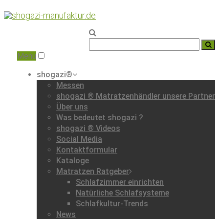
Home
|
Portfolio
|
Menu
shogazi®
Messen
shogazi ® Matratzenhändler unsere Partner
Über uns
Was bedeutet shogazi ?
shogazi ® Videos
Social Media
Kontaktformular
Kataloge
Matratzen Ratgeber
Schlafzimmer einrichten
Natürliche Schlafsysteme
Schlafkultur-Trends
News