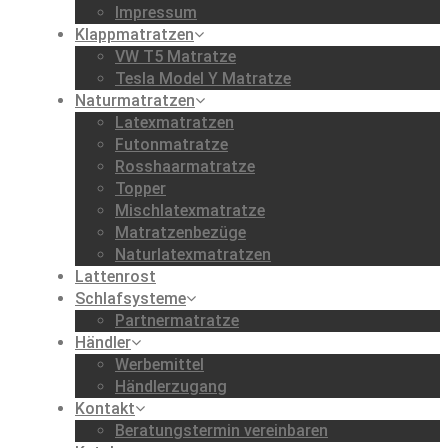
Impressum
Klappmatratzen
VW T5 Matratze
Tesla Model Y Matratze
Naturmatratzen
Latexmatratzen
Futonmatratze
Rosshaarmatratze
Topper
Mischlatexmatratze
Matratzenbezüge
Naturlatexmatratzen
Lattenrost
Schlafsysteme
Partnermatratze
Händler
Werbemittel
Händlerzugang
Kontakt
Beratungstermin vereinbaren