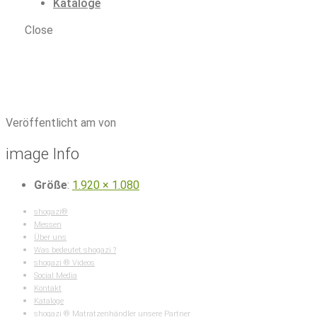
Kataloge
Close
Latexmatratzen
|
Latexmatratze Deluxe Mellow
|
latexmatratze-deluxe-mellow-tencel
Veröffentlicht am von
image Info
Größe
:
1.920 × 1.080
shogazi®
Messen
Über uns
Was bedeutet shogazi ?
shogazi ® Videos
Social Media
Kontakt
Kataloge
shogazi ® Matratzenhändler unsere Partner