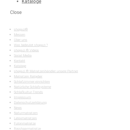
Kataloge
Close
Latexmatratzen
shogazi®
Messen
Über uns
Was bedeutet shogazi ?
shogazi ® Videos
Social Media
Kontakt
Kataloge
shogazi ® Matratzenhändler unsere Partner
Matratzen Ratgeber
Schlafzimmer einrichten
Natürliche Schlafsysteme
Schlafkultur-Trends
Impressum
Datenschutzerklärung
News
Naturmatratzen
Latexmatratzen
Futonmatratze
Rosshaarmatratze