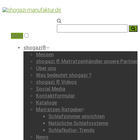
Home
|
Portfolio
|
Menu
shogazi®
Messen
shogazi ® Matratzenhändler unsere Partner
Über uns
Was bedeutet shogazi ?
shogazi ® Videos
Social Media
Kontaktformular
Kataloge
Matratzen Ratgeber
Schlafzimmer einrichten
Natürliche Schlafsysteme
Schlafkultur-Trends
News