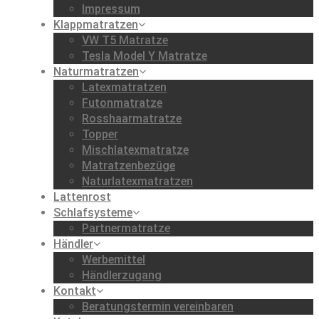
Impressum
Klappmatratzen
VW T5 Matratze
Tesla Model Y Matratze
Naturmatratzen
Latexmatratzen
Futonmatratze
Rosshaarmatratze
Topper
Mischlatexmatratze
Matratzenbezüge
Naturlatexmatratzen
Lattenrost
Schlafsysteme
Partnermatratze
Händler
Werbemittel
Händlerzugang
Kontakt
Beratungstermin vereinbaren