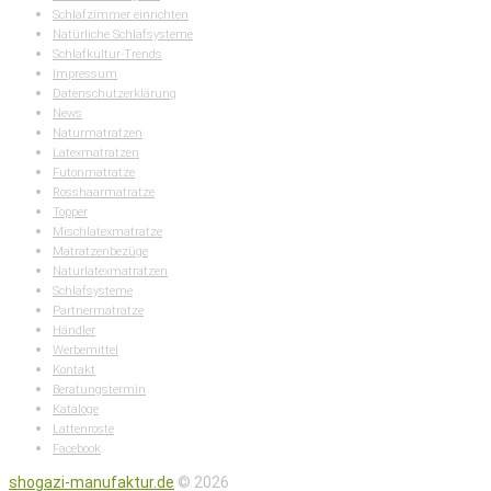
Schlafzimmer einrichten
Natürliche Schlafsysteme
Schlafkultur-Trends
Impressum
Datenschutzerklärung
News
Naturmatratzen
Latexmatratzen
Futonmatratze
Rosshaarmatratze
Topper
Mischlatexmatratze
Matratzenbezüge
Naturlatexmatratzen
Schlafsysteme
Partnermatratze
Händler
Werbemittel
Kontakt
Beratungstermin
Kataloge
Lattenroste
Facebook
shogazi-manufaktur.de
© 2026