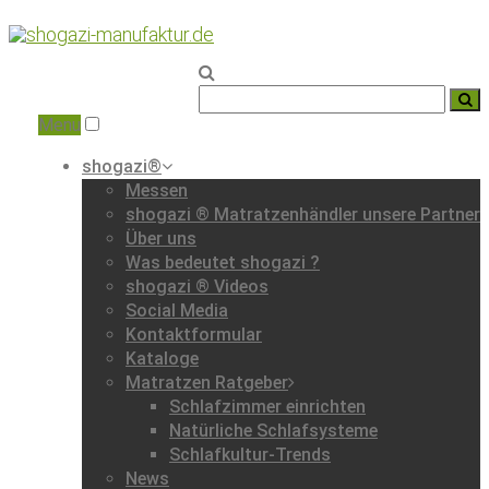
Home
|
Roter Punkt Design
GmbH
Menu
shogazi®
Messen
shogazi ® Matratzenhändler unsere Partner
Über uns
Was bedeutet shogazi ?
shogazi ® Videos
Social Media
Kontaktformular
Kataloge
Matratzen Ratgeber
Schlafzimmer einrichten
Natürliche Schlafsysteme
Schlafkultur-Trends
News