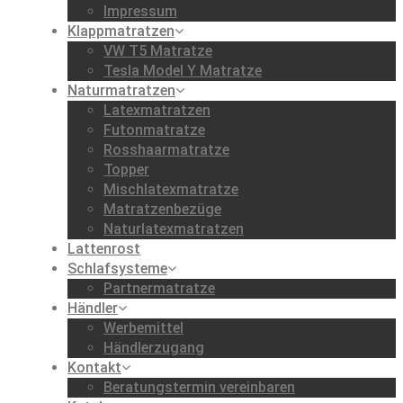
Impressum
Klappmatratzen
VW T5 Matratze
Tesla Model Y Matratze
Naturmatratzen
Latexmatratzen
Futonmatratze
Rosshaarmatratze
Topper
Mischlatexmatratze
Matratzenbezüge
Naturlatexmatratzen
Lattenrost
Schlafsysteme
Partnermatratze
Händler
Werbemittel
Händlerzugang
Kontakt
Beratungstermin vereinbaren