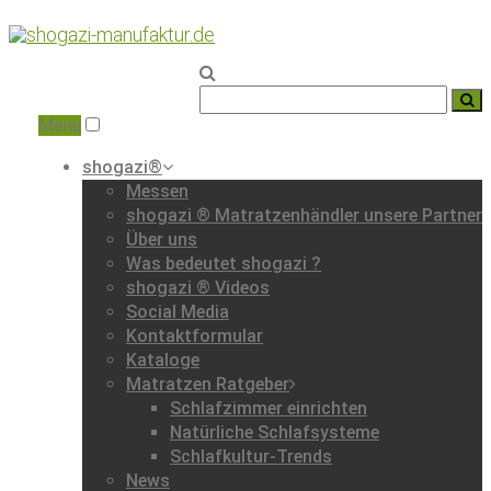
Home
|
Dienstleistungen
|
Menu
shogazi®
Messen
shogazi ® Matratzenhändler unsere Partner
Über uns
Was bedeutet shogazi ?
shogazi ® Videos
Social Media
Kontaktformular
Kataloge
Matratzen Ratgeber
Schlafzimmer einrichten
Natürliche Schlafsysteme
Schlafkultur-Trends
News