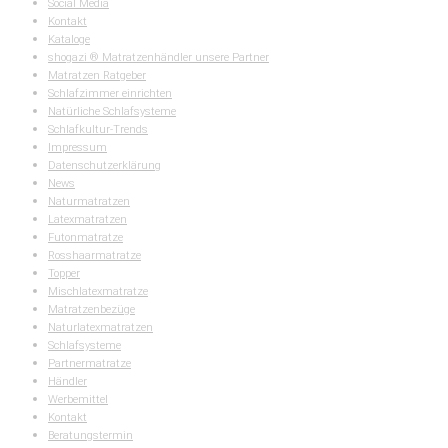
Social Media
Kontakt
Kataloge
shogazi ® Matratzenhändler unsere Partner
Matratzen Ratgeber
Schlafzimmer einrichten
Natürliche Schlafsysteme
Schlafkultur-Trends
Impressum
Datenschutzerklärung
News
Naturmatratzen
Latexmatratzen
Futonmatratze
Rosshaarmatratze
Topper
Mischlatexmatratze
Matratzenbezüge
Naturlatexmatratzen
Schlafsysteme
Partnermatratze
Händler
Werbemittel
Kontakt
Beratungstermin