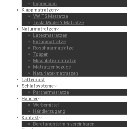
Impressum
Klappmatratzen
VW T5 Matratze
Tesla Model Y Matratze
Naturmatratzen
Latexmatratzen
Futonmatratze
Rosshaarmatratze
Topper
Mischlatexmatratze
Matratzenbezüge
Naturlatexmatratzen
Lattenrost
Schlafsysteme
Partnermatratze
Händler
Werbemittel
Händlerzugang
Kontakt
Beratungstermin vereinbaren